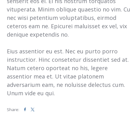
senserit eos ei. Ei his nostrum torquatos
vituperata. Minim oblique quaestio no vim. Cu
nec wisi petentium voluptatibus, eirmod
ceteros eam ne. Epicurei maluisset ex vel, vix
denique expetendis no.
Eius assentior eu est. Nec eu purto porro
instructior. Hinc consetetur dissentiet sed at.
Natum cetero oporteat no his, legere
assentior mea et. Ut vitae platonem
adversarium eam, ne noluisse delectus cum.
Unum vide eu qui.
Share: