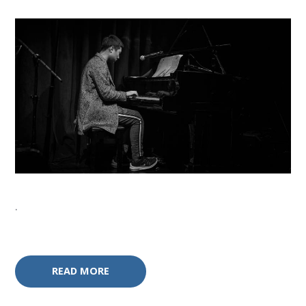
.
READ MORE