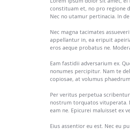
Lorem ipsum dolor sit amet, ei
constituam et, no pro regione do
Nec no utamur pertinacia. In de
Nec magna tacimates assueverit
appellantur in, ea eripuit apei
eros aeque probatus ne. Modera
Eam fastidii adversarium ex. Qu
nonumes percipitur. Nam te del
copiosae, at volumus phaedrum s
Per veritus perpetua scribentur 
nostrum torquatos vituperata. 
eam ne. Epicurei maluisset ex ve
Eius assentior eu est. Nec eu p