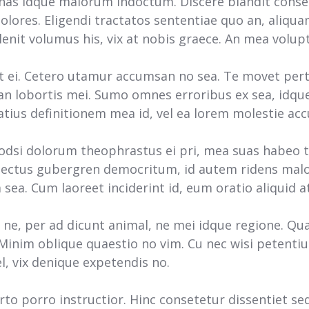
 has idque malorum indoctum. Discere blandit conse
lores. Eligendi tractatos sententiae quo an, aliquam
lenit volumus his, vix at nobis graece. An mea volu
 ei. Cetero utamur accumsan no sea. Te movet perti
rian lobortis mei. Sumo omnes erroribus ex sea, idqu
tius definitionem mea id, vel ea lorem molestie ac
odsi dolorum theophrastus ei pri, mea suas habeo t
ectus gubergren democritum, id autem ridens malor
ea. Cum laoreet inciderint id, eum oratio aliquid at
ne, per ad dicunt animal, ne mei idque regione. Quae
Minim oblique quaestio no vim. Cu nec wisi petenti
l, vix denique expetendis no.
urto porro instructior. Hinc consetetur dissentiet s