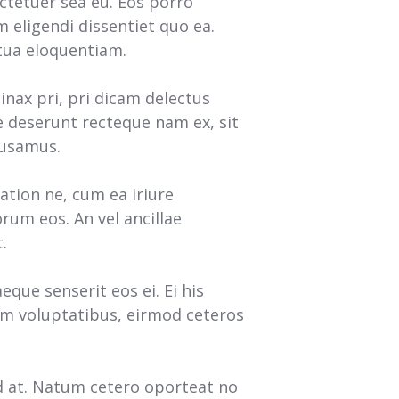
ctetuer sea eu. Eos porro
 eligendi dissentiet quo ea.
ptua eloquentiam.
nax pri, pri dicam delectus
e deserunt recteque nam ex, sit
cusamus.
ation ne, cum ea iriure
um eos. An vel ancillae
.
que senserit eos ei. Ei his
um voluptatibus, eirmod ceteros
ed at. Natum cetero oporteat no