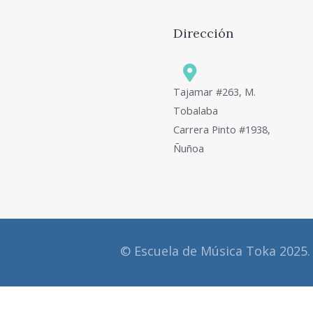
Dirección
Tajamar #263, M.
Tobalaba
Carrera Pinto #1938,
Ñuñoa
© Escuela de Música Toka 2025.