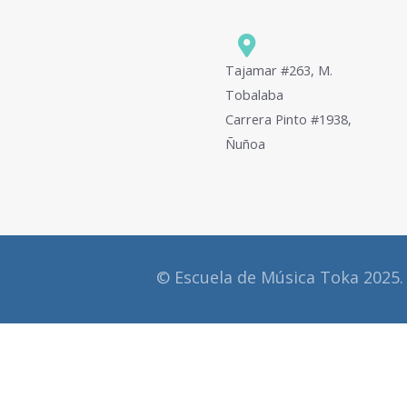
Tajamar #263, M.
Tobalaba
Carrera Pinto #1938,
Ñuñoa
© Escuela de Música Toka 2025.